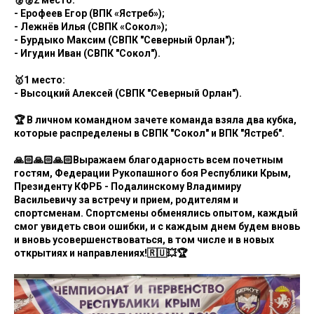
🥈🥈2 место:
- Ерофеев Егор (ВПК «Ястреб»);
- Лежнёв Илья (СВПК «Сокол»);
- Бурдыко Максим (СВПК "Северный Орлан");
- Игудин Иван (СВПК "Сокол").
🥇1 место:
- Высоцкий Алексей (СВПК "Северный Орлан").
🏆 В личном командном зачете команда взяла два кубка,
которые распределены в СВПК "Сокол" и ВПК "Ястреб".
🙏🏻🙏🏻🙏🏻Выражаем благодарность всем почетным
гостям, Федерации Рукопашного боя Республики Крым,
Президенту КФРБ - Подалинскому Владимиру
Васильевичу за встречу и прием, родителям и
спортсменам. Спортсмены обменялись опытом, каждый
смог увидеть свои ошибки, и с каждым днем будем вновь
и вновь усовершенствоваться, в том числе и в новых
открытиях и направлениях!🇷🇺💥🏆