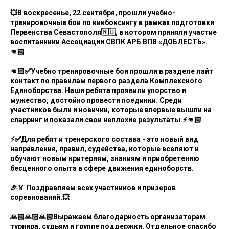
💥В воскресенье, 22 сентября, прошли учебно-
тренировочные бои по кикбоксингу в рамках подготовки
Первенства Севастополя🇷🇺, в котором приняли участие
воспитанники Ассоциации СВПК АРБ ВПВ «ДОБЛЕСТЬ».
👊🏻
👊🏻✅Учебно тренировочные бои прошли в разделе лайт
контакт по правилам первого раздела Комплексного
Единоборства. Наши ребята проявили упорство и
мужество, достойно провести поединки. Среди
участников были и новички, которые впервые вышли на
спарринг и показали свои неплохие результаты.⚡👊🏻
⚡✅Для ребят и тренерского состава - это новый вид
направления, правил, судейства, которые вселяют и
обучают новым критериям, знаниям и приобретению
бесценного опыта в сфере движения единоборств.
🎉🏅 Поздравляем всех участников и призеров
соревнований.💥
🙏🏻🙏🏻🙏🏻Выражаем благодарность организаторам
турнира, судьям и группе поддержки. Отдельное спасибо