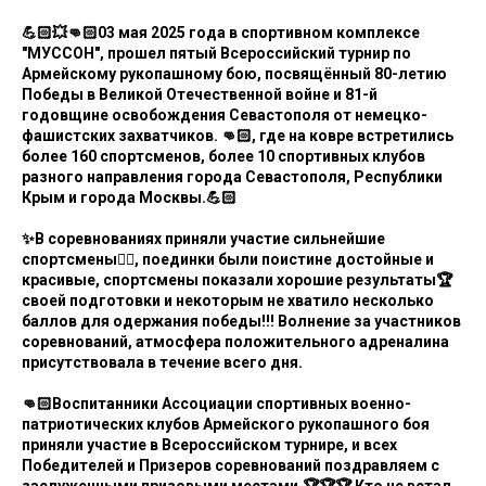
💪🏻💥👊🏻03 мая 2025 года в спортивном комплексе
"МУССОН", прошел пятый Всероссийский турнир по
Армейскому рукопашному бою, посвящённый 80-летию
Победы в Великой Отечественной войне и 81-й
годовщине освобождения Севастополя от немецко-
фашистских захватчиков. 👊🏻, где на ковре встретились
более 160 спортсменов, более 10 спортивных клубов
разного направления города Севастополя, Республики
Крым и города Москвы.💪🏻
✨В соревнованиях приняли участие сильнейшие
спортсмены🤼‍♂, поединки были поистине достойные и
красивые, спортсмены показали хорошие результаты🏆
своей подготовки и некоторым не хватило несколько
баллов для одержания победы!!! Волнение за участников
соревнований, атмосфера положительного адреналина
присутствовала в течение всего дня.
👊🏻Воспитанники Ассоциации спортивных военно-
патриотических клубов Армейского рукопашного боя
приняли участие в Всероссийском турнире, и всех
Победителей и Призеров соревнований поздравляем с
заслуженными призовыми местами.🏆🏆🏆 Кто не встал