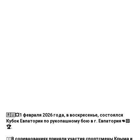
🇷🇺💥1 февраля 2026 года, в воскресенье, состоялся
Кубок Евпатории по рукопашному бою в г. Евпатория👊🏻
🏆.
🤼‍♂В соревнованиях приняли участия спортсмены Крыма и