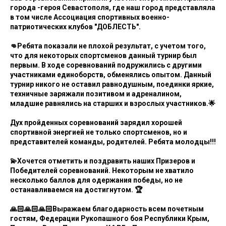
города -героя Севастополя, где наш город представляла
в том числе Ассоциация спортивных военно-
патриотических клубов "ДОБЛЕСТЬ".
👊Ребята показали не плохой результат, с учетом того,
что для некоторых спортсменов данный турнир был
первым. В ходе соревнований подружились с другими
участниками единоборств, обменялись опытом. Данный
турнир никого не оставил равнодушным, поединки яркие,
техничные заряжали позитивом и адреналином,
младшие равнялись на старших и взрослых участников.🌟
Дух пройденных соревнований зарядил хорошей
спортивной энергией не только спортсменов, но и
представителей команды, родителей. Ребята молодцы!!!
💫Хочется отметить и поздравить наших Призеров и
Победителей соревнований. Некоторым не хватило
несколько баллов для одержания победы, но не
останавливаемся на достигнутом. 🏆
🙏🏻🙏🏻🙏🏻Выражаем благодарность всем почетным
гостям, Федерации Рукопашного боя Республики Крым,