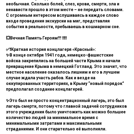
необычная. Сколько болей, слез, крови, смерти, зла и
ненависти прошло в этом месте – не передать словами.
С огромным интересом вслушиваясь в каждое слово
входе проведения экскурсии на миг, представляя
события в реальности, пребываешь в кошмарном сне.
💥Вечная Память Героям!!! ❗❗❗
✅❗Краткая история концлагеря «Красный»:
✨В конце октября 1941 года, немецко-фашистские
войска закрепились на большей части Крыма и начали
превращение Крыма в немецкий Готланд. Это значит, что
местное население оказалось лишним и его в лучшем
случае ждала участь рабов. Как и везде на
оккупированных территориях, в Крыму “новый порядок”
предполагал создание концлагерей.
✨Это был не просто концентрационный лагерь, это был
лагерь смерти, потому что главной задачей сотрудников
этого учреждения было уничтожить как можно большее
количество людей за минимальное время с
минимальными затратами и максимальными
страданиями. И они старательно её выполняли.