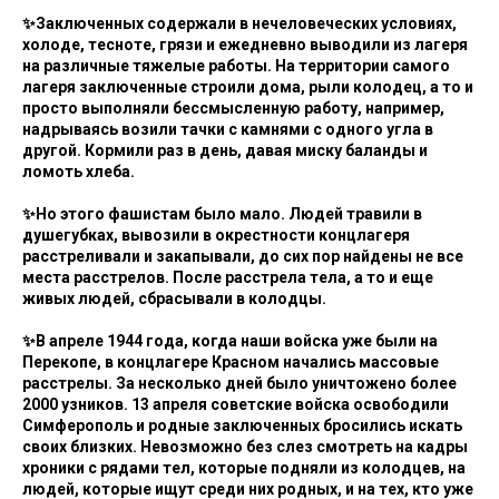
✨Заключенных содержали в нечеловеческих условиях,
холоде, тесноте, грязи и ежедневно выводили из лагеря
на различные тяжелые работы. На территории самого
лагеря заключенные строили дома, рыли колодец, а то и
просто выполняли бессмысленную работу, например,
надрываясь возили тачки с камнями с одного угла в
другой. Кормили раз в день, давая миску баланды и
ломоть хлеба.
✨Но этого фашистам было мало. Людей травили в
душегубках, вывозили в окрестности концлагеря
расстреливали и закапывали, до сих пор найдены не все
места расстрелов. После расстрела тела, а то и еще
живых людей, сбрасывали в колодцы.
✨В апреле 1944 года, когда наши войска уже были на
Перекопе, в концлагере Красном начались массовые
расстрелы. За несколько дней было уничтожено более
2000 узников. 13 апреля советские войска освободили
Симферополь и родные заключенных бросились искать
своих близких. Невозможно без слез смотреть на кадры
хроники с рядами тел, которые подняли из колодцев, на
людей, которые ищут среди них родных, и на тех, кто уже